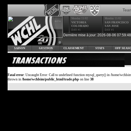
Tea
Monday 11/02
Monday 11/02
VICTORIA
SAN FRANCISCO
COLORADO
SAN JOSE
DAY #1
DAY #1
Dernière mise à jour: 2026-08-06 07:59:48
SAISON
GESTION
CLASSEMENT
STATS
OFF SEAS
Fatal error
: Uncaught Error: Call to undefined function mysql_query() in /home/wchlsim
thrown in
/home/wchlsim/public_html/trade.php
on line
38