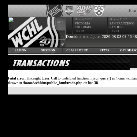
Tea
Monday 11/02
Monday 11/02
VICTORIA
SAN FRANCISCO
COLORADO
SAN JOSE
DAY #1
DAY #1
Dernière mise à jour: 2026-08-03 07:46:48
SAISON
GESTION
CLASSEMENT
STATS
OFF SEAS
Fatal error
: Uncaught Error: Call to undefined function mysql_query() in /home/wchlsim
thrown in
/home/wchlsim/public_html/trade.php
on line
38