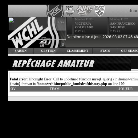
Tea
Monday 11/02
Monday 11/02
VICTORIA
SAN FRANCISCO
COLORADO
SAN JOSE
DAY #1
DAY #1
Dernière mise à jour: 2026-08-03 07:46:48
SAISON
GESTION
CLASSEMENT
STATS
OFF SEAS
Fatal error
: Uncaught Error: Call to undefined function mysql_query() in /home/wchlsi
{main} thrown in
/home/wchlsim/public_html/drafthistory.php
on line
109
OV
TEAM
JOUEUR